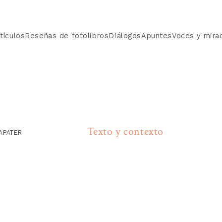
tículos
Reseñas de fotolibros
Diálogos
Apuntes
Voces y mira
Texto y contexto
APATER