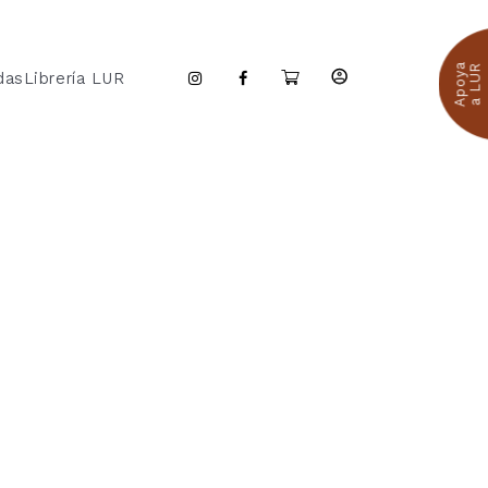
Apoya
a LUR
das
Librería LUR