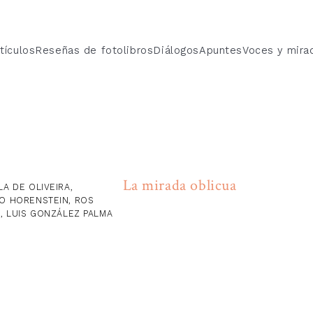
tículos
Reseñas de fotolibros
Diálogos
Apuntes
Voces y mira
La mirada oblicua
LA DE OLIVEIRA,
O HORENSTEIN, ROS
R, LUIS GONZÁLEZ PALMA