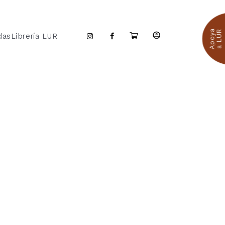
Apoya
a LUR
das
Librería LUR