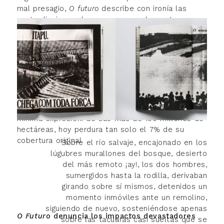
mal presagio,
O futuro
describe con ironía las
contradicciones de esa promesa de progreso que
ha provocado la destrucción de la cuenca del río
Paraná, zona con una de las mayores reservas de
agua dulce del planeta. El modelo extractivista
que ha ido moldeando esos territorios
intervenidos por el ser humano ha reducido a la
selva Paranaense (o selva Misionera, conocida en
Paraguay como Bosque Atlántico del Alto Paraná y
en Brasil como Mata Atlántica del Interior) a su
mínima expresión: de sus más de 100 millones de
hectáreas, hoy perdura tan solo el 7% de su
cobertura original.
Sobre el río salvaje, encajonado en los
lúgubres murallones del bos­que, desierto
del más remoto ¡ay!, los dos hombres,
sumergidos hasta la rodilla, derivaban
girando sobre sí mismos, detenidos un
momento inmóviles ante un remolino,
siguiendo de nuevo, sosteniéndose apenas
O Futuro
denuncia los impactos devastadores
sobre las tacuaras casi sueltas que se