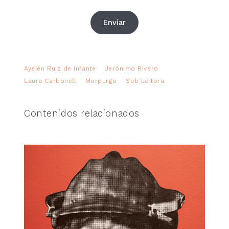
Enviar
Ayelén Ruiz de Infante
Jerónimo Rivero
Laura Carbonell
Morpurgo
Sub Editora
Contenidos relacionados
Valparaíso
Nicolás Wormull
25,00
€
FOTOLIBRO