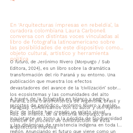
En ‘Arquitecturas impresas en rebeldía’, la
curadora colombiana Laura Carbonell
conversa con distintas voces vinculadas al
libro de fotografía latinoamericano sobre
las posibilidades de este dispositivo como
objeto cultural, artístico y herramienta
política
O futuro
, de Jerónimo Rivero (Morpurgo / Sub
Editora, 2024), es un libro sobre la dramática
transformación del río Paraná y su entorno. Una
publicación que muestra los efectos
devastadores del avance de la ‘civilización’ sobre
los ecosistemas y las comunidades del alto
A través de la fotografía en blanco y negro y
Paraná, zona transfronteriza de Argentina, Brasil y
recortes de periódico, Jerónimo Rivero y Ayelén
Paraguay. Conversamos con su autor y con Ayelén
Ruiz de Infante han creado un relato visual
Ruiz de Infante, de la editorial Morpurgo, para
inquietante en torno a la pérdida de biodiversidad
conocer el proceso de construcción de esta
y las dinámicas de resistencia indígena en toda la
arquitectura impresa.
región. Anunciando el futuro que viene como un