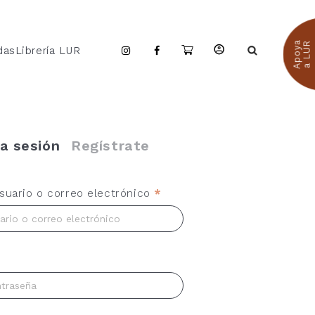
Apoya
a LUR
das
Librería LUR
ia sesión
Regístrate
uario o correo electrónico
*