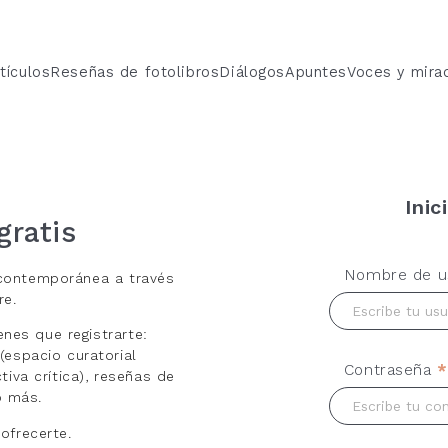
tículos
Reseñas de fotolibros
Diálogos
Apuntes
Voces y mira
Inic
gratis
Nombre de us
a contemporánea a través
re.
enes que registrarte:
espacio curatorial
Contraseña
*
iva crítica), reseñas de
o más.
ofrecerte.