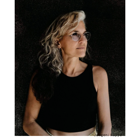
Woman Go No´Gree
Gloria Oyarzabal
150,00
€
FOTOLIBRO
Jewgeni Roppe
Inside