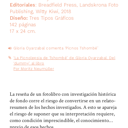
Editoriales
: Breadfield Press, Landskrona Foto
Publishing, Witty Kiwi, 2018
Diseño:
Tres Tipos Gráficos
142 páginas
17 x 24 cm.
Audio
Gloria Oyarzabal comenta ‘Picnos Tshombé’
Player
‘La Picnolepsia de Tshombé’ de Gloria Oyarzabal. Del
‘dummy’ al libro
Por Moritz Neumüller
La reseña de un fotolibro con investigación histórica
de fondo corre el riesgo de convertirse en un relato-
resumen de los hechos investigados. A esto se apareja
el riesgo de suponer que su interpretación requiere,
como condición imprescindible, el conocimiento
previo de esos hechos.