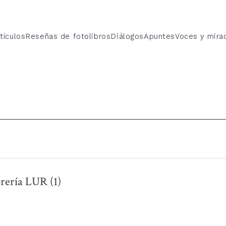
tículos
Reseñas de fotolibros
Diálogos
Apuntes
Voces y mira
brería LUR (1)