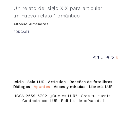
Un relato del siglo XIX para articular
un nuevo relato ‘romántico’
Alfonso Almendros
PODCAST
Paginación de entradas
<
1
…
4
5
6
Inicio
Sala LUR
Artículos
Reseñas de fotolibros
Diálogos
Apuntes
Voces y miradas
Librería LUR
ISSN 2659-6792
¿Qué es LUR?
Crea tu cuenta
Contacta con LUR
Política de privacidad