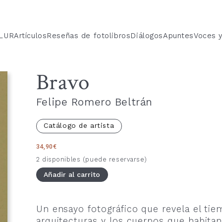
 LUR
Artículos
Reseñas de fotolibros
Diálogos
Apuntes
Voces 
Bravo
Felipe Romero Beltrán
Catálogo de artista
34,90
€
2 disponibles (puede reservarse)
Añadir al carrito
Un ensayo fotográfico que revela el tie
arquitecturas y los cuerpos que habita