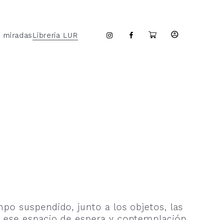
y miradas
Librería LUR
mpo suspendido, junto a los objetos, las
n ese espacio de espera y contemplación