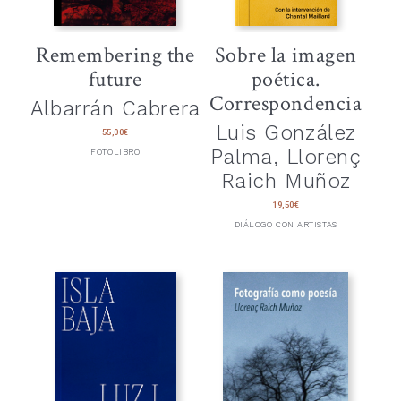
Remembering the
Sobre la imagen
future
poética.
Correspondencia
Albarrán Cabrera
Luis González
55,00
€
Palma, Llorenç
FOTOLIBRO
Raich Muñoz
19,50
€
DIÁLOGO CON ARTISTAS