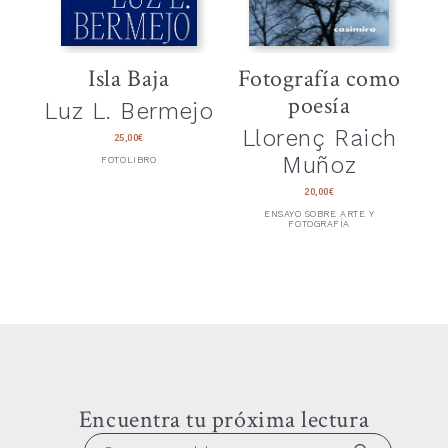
Isla Baja
Fotografía como
poesía
Luz L. Bermejo
Llorenç Raich
25,00
€
Muñoz
FOTOLIBRO
20,00
€
ENSAYO SOBRE ARTE Y
FOTOGRAFÍA
Encuentra tu próxima lectura