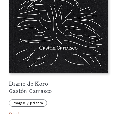
Diario de Koro
Gastón Carrasco
Imagen y palabra
22,00
€