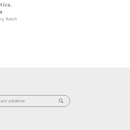
tica.
a
nç Raich