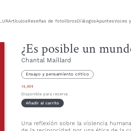
 LUR
Artículos
Reseñas de fotolibros
Diálogos
Apuntes
Voces 
¿Es posible un mundo
Chantal Maillard
Ensayo y pensamiento crítico
16,00
€
Disponible para reserva
Añadir al carrito
Una reflexión sobre la violencia human
de la reciprocidad por una ética de la