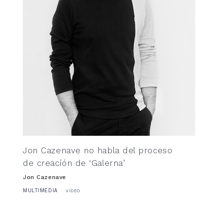
Jon Cazenave no habla del proceso
de creación de ‘Galerna’
Jon Cazenave
MULTIMEDIA
VÍDEO