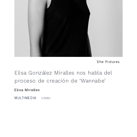
She Pictures
Elisa González Miralles nos habla del
proceso de creación de ‘Wannabe’
Elisa Miralles
MULTIMEDIA
VÍDEO