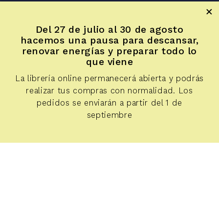
Inicio
Sala LUR
Del 27 de julio al 30 de agosto
Artículos
hacemos una pausa para descansar,
Reseñas de fotolibros
renovar energías y preparar todo lo
Diálogos
que viene
Apuntes
La librería online permanecerá abierta y podrás
Voces y miradas
realizar tus compras con normalidad. Los
Librería LUR
pedidos se enviarán a partir del 1 de
septiembre
Condiciones de compra
Aceptar
Este sitio web utiliza cookies para mejorar tu experiencia.
Política de privacidad
Leer más
libreria@e-lur.net
© 2025