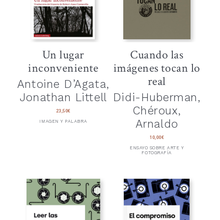
Un lugar
Cuando las
inconveniente
imágenes tocan lo
real
Antoine D’Agata,
Jonathan Littell
Didi-Huberman,
Chéroux,
23,50
€
Arnaldo
IMAGEN Y PALABRA
10,00
€
ENSAYO SOBRE ARTE Y
FOTOGRAFÍA