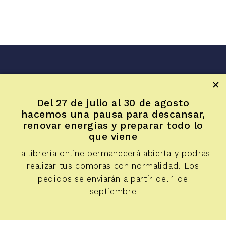
Inicio
Sala LUR
Del 27 de julio al 30 de agosto
Artículos
hacemos una pausa para descansar,
Reseñas de fotolibros
renovar energías y preparar todo lo
Diálogos
que viene
Apuntes
La librería online permanecerá abierta y podrás
Voces y miradas
realizar tus compras con normalidad. Los
Librería LUR
pedidos se enviarán a partir del 1 de
septiembre
Condiciones de compra
Aceptar
Este sitio web utiliza cookies para mejorar tu experiencia.
Política de privacidad
Leer más