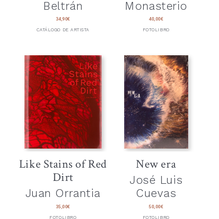
Beltrán
Monasterio
34,90
€
40,00
€
CATÁLOGO DE ARTISTA
FOTOLIBRO
Like Stains of Red
New era
Dirt
José Luis
Juan Orrantia
Cuevas
35,00
€
50,00
€
FOTOLIBRO
FOTOLIBRO