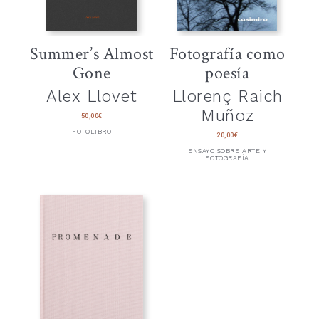
Summer’s Almost
Fotografía como
Gone
poesía
Alex Llovet
Llorenç Raich
Muñoz
50,00
€
FOTOLIBRO
20,00
€
ENSAYO SOBRE ARTE Y
FOTOGRAFÍA