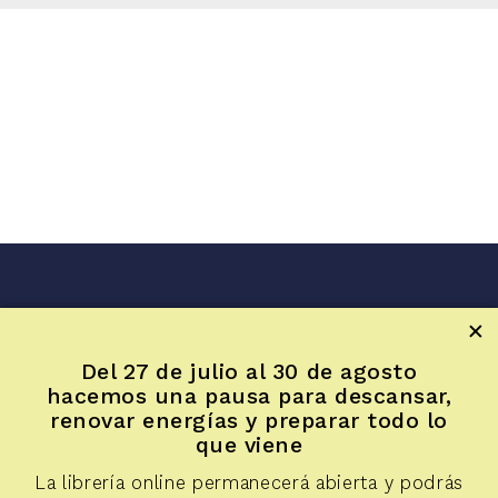
Inicio
Sala LUR
Del 27 de julio al 30 de agosto
Artículos
hacemos una pausa para descansar,
Reseñas de fotolibros
renovar energías y preparar todo lo
Diálogos
que viene
Apuntes
La librería online permanecerá abierta y podrás
Voces y miradas