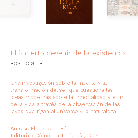
El incierto devenir de la existencia
ROS BOISIER
Una investigación sobre la muerte y la
transformación del ser que cuestiona las
ideas modernas sobre la inmortalidad y el fin
de la vida a través de la observación de las
leyes que rigen el universo y la naturaleza
Autora:
Elena de la Rúa
Editorial:
Cómo ser fotógrafa, 2025