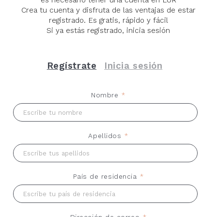
representaciones simbólicas inspiradas en la muerte y
predecibles y controlables.
Crea tu cuenta y disfruta de las ventajas de estar
sus ritos. Este gesto editorial, pero con los tres textos
registrado. Es gratis, rápido y fácil
traducidos al inglés, se repite al final y cierra el libro.
Si ya estás registrado, inicia sesión
Hazte con tu ejemplar de ‘El paraíso como carne’
en Librería LUR
Regístrate
Inicia sesión
Nombre
*
Apellidos
*
País de residencia
*