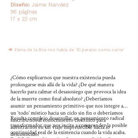
Diseño:
Jaime Narváez
96 páginas
17 x 23 cm
Audio
Elena de la Rúa nos habla de ‘El paraíso como carne’
Player
¿Cómo explicarnos que nuestra existencia pueda
prolongarse más allá de la vida? ¿De qué manera
hacerlo para calmar el desasosiego que provoca la idea
de la muerte como final absoluto? ¿Deberíamos
asumir un pensamiento primitivo que nos integre a
un ‘todo’ místico hacia un ciclo sin fin o deberíamos
Resulta complejo desarrollar un pensamiento radical
suscribirnos al conocimiento científico para
transformador que nos incite a comprender la posible
adentrarnos en un viaje impredecible hacia lo
continuidad real de la existencia cuando la vida acaba.
desconocido?