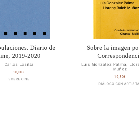
laciones. Diario de
Sobre la imagen po
cine, 2019-2020
Correspondenc
Carlos Losilla
Luis González Palma, Llor
Muñoz
18,00
€
19,50
€
SOBRE CINE
DIÁLOGO CON ARTIST