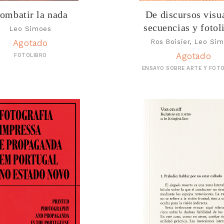
ombatir la nada
De discursos visu
secuencias y fotol
Leo Simoes
Ros Boisier, Leo Si
Agotado
Agotado
FOTOLIBRO
ENSAYO SOBRE ARTE Y FOT