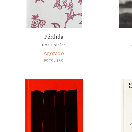
Pérdida
Ros Boisier
Agotado
FOTOLIBRO