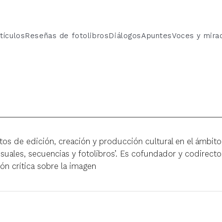
tículos
Reseñas de fotolibros
Diálogos
Apuntes
Voces y mira
 de edición, creación y producción cultural en el ámbito de 
isuales, secuencias y fotolibros’. Es cofundador y codirecto
ión crítica sobre la imagen