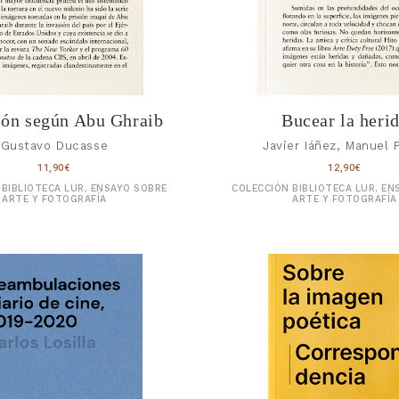
ión según Abu Ghraib
Bucear la heri
Gustavo Ducasse
Javier Iáñez, Manuel 
11,90
€
12,90
€
 BIBLIOTECA LUR, ENSAYO SOBRE
COLECCIÓN BIBLIOTECA LUR, EN
ARTE Y FOTOGRAFÍA
ARTE Y FOTOGRAFÍA