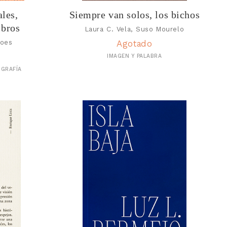
ales,
Siempre van solos, los bichos
ibros
Laura C. Vela, Suso Mourelo
moes
Agotado
IMAGEN Y PALABRA
OGRAFÍA