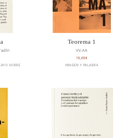
da
Teorema 1
Padín
VV.AA
15,00
€
SAYO SOBRE
IMAGEN Y PALABRA