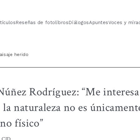
tículos
Reseñas de fotolibros
Diálogos
Apuntes
Voces y mira
aisaje herido
úñez Rodríguez: “Me interesa 
la naturaleza no es únicament
no físico”
 CID