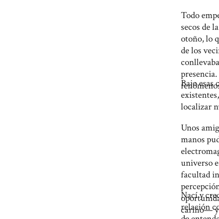
Todo empez
secos de la
otoño, lo 
de los vec
conllevaba
presencia.
Bajo esas 
fenómenos c
existentes
localizar 
Unos amig
manos pudo
electromag
universo e
facultad i
percepción
Nací y cre
oportunida
relación c
cariño— y 
de entende