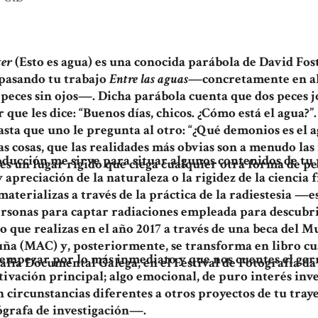
ter
(Esto es agua) es una conocida parábola de David Fos
pasando tu trabajo
Entre las aguas
—concretamente en al
peces sin ojos—. Dicha parábola cuenta que dos peces 
 que les dice: “Buenos días, chicos. ¿Cómo está el agua?”
sta que uno le pregunta al otro: “¿Qué demonios es el ag
as cosas, que las realidades más obvias son a menudo las 
oducción me sirve para situar algunos contenidos de tu
es un lugar rígido que ciega cualquier otra forma de p
 apreciación de la naturaleza o la rigidez de la ciencia f
materializas a través de la práctica de la radiestesia —e
ersonas para captar radiaciones empleada para descub
o que realizas en el año 2017 a través de una beca del
ña (MAC) y, posteriormente, se transforma en libro cu
empezar por lo más inmediato y que nos cuentes el ge
afía Documental Galega, en el Festival de Fotografía da
tivación principal; algo emocional, de puro interés inves
n circunstancias diferentes a otros proyectos de tu tray
grafa de investigación—.