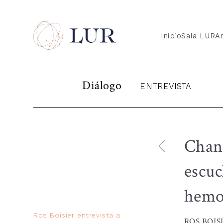
Inicio
Sala LUR
Ar
Diálogo
ENTREVISTA
Chant
escuc
hemos
Ros Boisier entrevista a
ROS BOIS