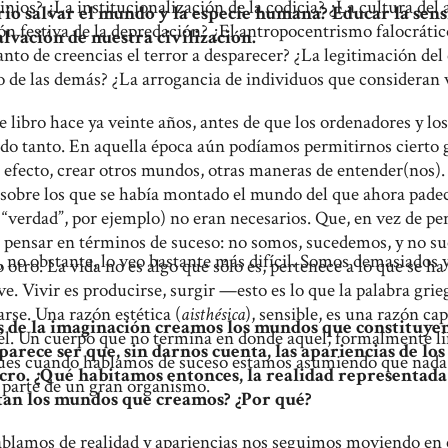
nios? ¿La institucionalización de la codicia? ¿La cultura del a
rio salvar el mundo y la especie humana? Educar la sen
ión festiva de la depredación? ¿El antropocentrismo falocrátic
alvación de nuestra civilización.
nto de creencias el terror a desparecer? ¿La legitimación del
 de las demás? ¿La arrogancia de individuos que consideran v
te libro hace ya veinte años, antes de que los ordenadores y lo
do tanto. En aquella época aún podíamos permitirnos cierto 
n efecto, crear otros mundos, otras maneras de entender(nos)
sobre los que se había montado el mundo del que ahora padec
a “verdad”, por ejemplo) no eran necesarios. Que, en vez de p
pensar en términos de suceso: no somos, sucedemos, y no suc
, no obstante, lo veo bastante más difícil. Somos demasiados
 otro. La vida no es algo que sólo es, pertenece a lo que se ha
d.
ve. Vivir es producirse, surgir —esto es lo que la palabra gri
rse. Una razón estética (
aisthésica
), sensible, es una razón ca
és de la imaginación creamos los mundos que constituy
él. Un cuerpo que no termina en donde aquel, formalmente l
 parece ser que, sin darnos cuenta, las apariencias de lo
ues cuando hablamos de suceso estamos asumiendo que nada 
cro. ¿Qué habitamos entonces, la realidad representada 
parte de un gran organismo.
an los mundos que creamos? ¿Por qué?
lamos de realidad y apariencias nos seguimos moviendo en e