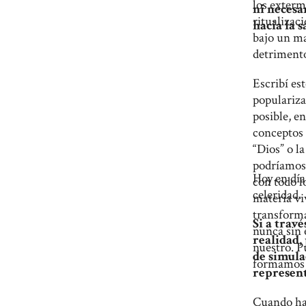
los extermi
ni necesa
ritualizac
hacia la s
bajo un ma
detrimento
Escribí es
populariza
posible, e
conceptos 
“Dios” o l
podríamos 
Hoy en día
con todo lo
celerida
materia vi
transforma
Si a trav
nunca sin 
realidad,
nuestro. P
de simula
formamos 
represent
Cuando hab