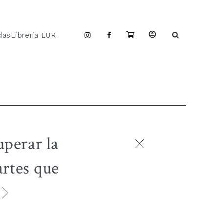
das
Librería LUR
uperar la
artes que