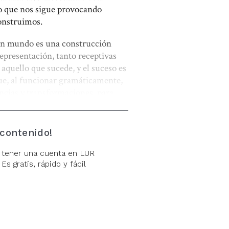
 lo que nos sigue provocando
construimos.
 un mundo es una construcción
representación, tanto receptivas
 aquello que sucede, y el suceso es
ue, al funcionar gramáticamente,
ncias y transformaciones, para
alidad que nos permitiese
te para muchos que buscan la
 planteado, abstracto para
 contenido!
ión es asumir la existencia de
 otro. ¿De qué manera conviven
 tener una cuenta en LUR
án siendo constantemente
Es gratis, rápido y fácil
 el propio concepto de verdad. No
etros. Vivimos y actuamos, de
do inservibles. La verdad es una
o o religioso. En manos y ámbitos