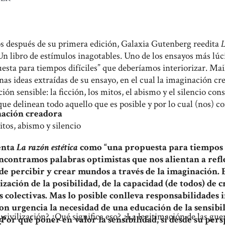
s después de su primera edición, Galaxia Gutenberg reedita
L
Un libro de estímulos inagotables. Uno de los ensayos más lúc
esta para tiempos difíciles” que deberíamos interiorizar. Mai
nas ideas extraídas de su ensayo, en el cual la imaginación cr
ón sensible: la ficción, los mitos, el abismo y el silencio cons
que delinean todo aquello que es posible y por lo cual (nos) c
nación creadora
itos, abismo y silencio
enta
La razón estética
como “una propuesta para tiempos di
ncontramos palabras optimistas que nos alientan a refl
 de percibir y crear mundos a través de la imaginación. 
zación de la posibilidad, de la capacidad (de todos) de 
s colectivas. Mas lo posible conlleva responsabilidades i
on urgencia la necesidad de una educación de la sensibi
civilización? ¿Qué significa eso? ¿La legitimación de las guerr
 ¿Por qué poner en valor la sensibilidad, si desde su per