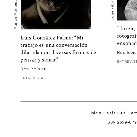
Marian Montesdeoca
movilizan 
Joan Ribó
motivan l
funcionam
entre todos
Llorenç
crisis so
fotograf
¿Y me pre
Luis González Palma: “Mi
están entr
ensoñad
trabajo es una conversación
suceder a
dilatada con diversas formas de
aquella (c
Ros Bois
pensar y sentir”
inevitabl
ENTREVIS
“
Ros Boisier
t
ENTREVISTA
a
Inicio
Sala LUR
Art
ISSN 2659-679
En el cap
convencer