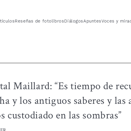
tículos
Reseñas de fotolibros
Diálogos
Apuntes
Voces y mira
al Maillard: “Es tiempo de rec
ha y los antiguos saberes y las 
 custodiado en las sombras”
IER