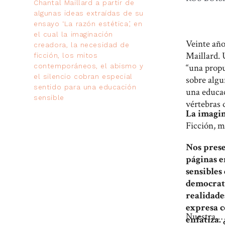
Chantal Maillard a partir de
algunas ideas extraídas de su
ensayo ‘La razón estética’, en
el cual la imaginación
Veinte año
creadora, la necesidad de
Maillard. 
ficción, los mitos
contemporáneos, el abismo y
“una propu
el silencio cobran especial
sobre algu
sentido para una educación
una educaci
sensible
vértebras 
La imagi
Ficción, m
Nos pres
páginas e
sensibles
democrati
realidade
expresa c
Nuestra… ¿
enfatiza.