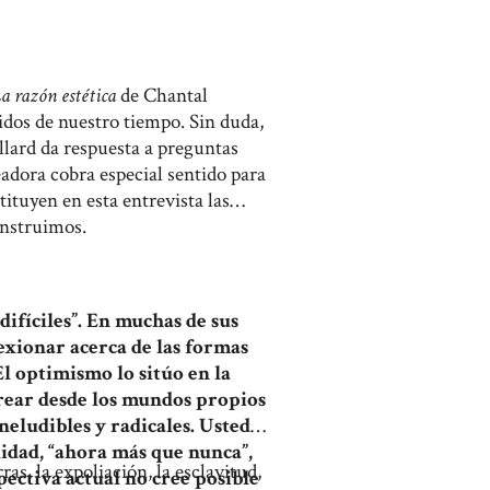
a razón estética
de Chantal
idos de nuestro tiempo. Sin duda,
llard da respuesta a preguntas
eadora cobra especial sentido para
tituyen en esta entrevista las
onstruimos.
fíciles”. En muchas de sus
exionar acerca de las formas
El optimismo lo sitúo en la
crear desde los mundos propios
neludibles y radicales. Usted
lidad, “ahora más que nunca”,
as, la expoliación, la esclavitud,
spectiva actual no cree posible