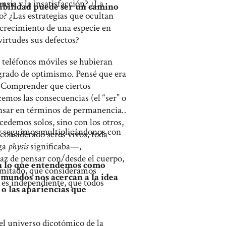
nsia y la insatisfacción? ¿La
sibilidad puede ser un camino
o? ¿Las estrategias que ocultan
 crecimiento de una especie en
irtudes sus defectos?
s teléfonos móviles se hubieran
grado de optimismo. Pensé que era
. Comprender que ciertos
emos las consecuencias (el “ser” o
ensar en términos de permanencia,
edemos solos, sino con los otros,
 y seguimos multiplicándonos con
 considerado seres vivos, toda
ega
physis
significaba—,
paz de pensar con/desde el cuerpo,
en lo que entendemos como
imitado, que consideramos
s mundos nos acercan a la idea
es independiente, que todos
o las apariencias que
l universo dicotómico de la