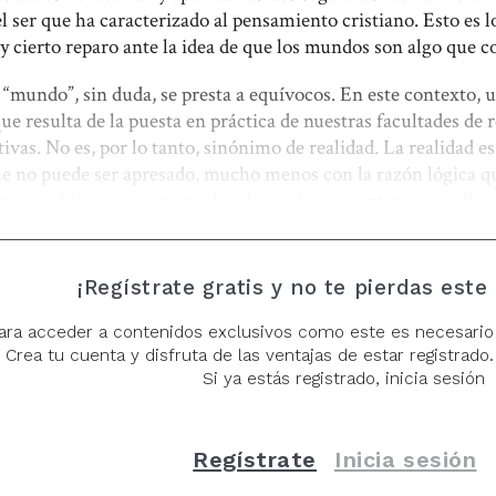
del ser que ha caracterizado al pensamiento cristiano. Esto es
y cierto reparo ante la idea de que los mundos son algo que 
 “mundo”, sin duda, se presta a equívocos. En este contexto,
que resulta de la puesta en práctica de nuestras facultades de 
ivas. No es, por lo tanto, sinónimo de realidad. La realidad es
ue no puede ser apresado, mucho menos con la razón lógica q
etener el flujo y segmentarlo, obviando sus continuas conflue
r algo con sentido. De ahí la propuesta de un modo de racion
l mundo como una ficción puede resultar desconcertan
 no el ente sino el suceso.
 la realidad, absurdo para aquellos que nunca se lo han
¡Regístrate gratis y no te pierdas este
reen en esa posibilidad. Aceptar el mundo como una ficc
dos, de otras ficciones, en definitiva: ver y aceptar al
ara acceder a contenidos exclusivos como este es necesario
ntos mundos creados cuando la realidad y la verdad est
Crea tu cuenta y disfruta de las ventajas de estar registrado. 
das desde la relatividad de lo subjetivo?
Si ya estás registrado, inicia sesión
a no es que los mundos sean o no verdaderos, el problema es
ado matar a Platón. Nos seguimos moviendo en viejos parám
un mundo distinto, pero lo hacemos con valores que han queda
Regístrate
Inicia sesión
equivalencia que nunca debió utilizarse en terreno metafísic