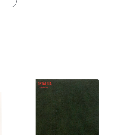
ltural. Piotrowska explora el pasado
ógico, y traduciendo los gestos y
ar la ansiedad y la tensión
formance
que como una imagen
 y a la producción editorial en el
 la existencia y el territorio y en
ada en Comunicación Audiovisual y
ida
(Muga, 2015) y directora de
do fue el libro
De discursos visuales,
tas y reseñas de fotolibros.