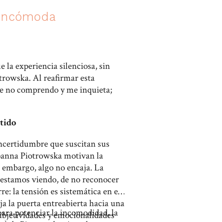
’ incómoda
la experiencia silenciosa, sin
trowska. Al reafirmar esta
que no comprendo y me inquieta;
ntido
incertidumbre que suscitan sus
 Joanna Piotrowska motivan la
n embargo, algo no encaja. La
e estamos viendo, de no reconocer
re: la tensión es sistemática en el
ja la puerta entreabierta hacia una
para potenciar la incomodidad, la
subjetividades y emocionalidades