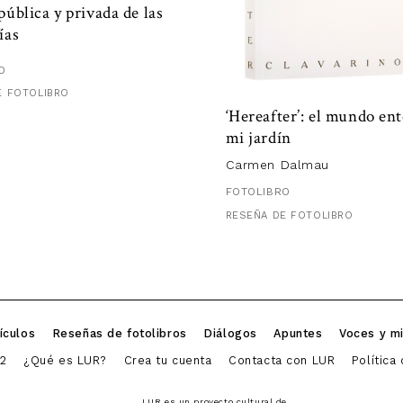
pública y privada de las
ías
O
E FOTOLIBRO
‘Hereafter’: el mundo ent
mi jardín
Carmen Dalmau
FOTOLIBRO
RESEÑA DE FOTOLIBRO
ículos
Reseñas de fotolibros
Diálogos
Apuntes
Voces y m
2
¿Qué es LUR?
Crea tu cuenta
Contacta con LUR
Política
LUR es un proyecto cultural de