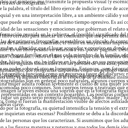
bre y el misterio que transmite la propuesta visual (y escéni
 través de fotografías.
 la palabra, el título del libro ejerce de indicio y clave de ac
oquial y en una interpretación libre, a un ambiente cálido y s
 que puede ser acogedor y al mismo tiempo opresivo. Es así co
lidad de las sensaciones y emociones que gobiernan el relato
formación reunida en la cubierta, el (posible) significado del t
l libro cerrado para marcar un comienzo que me permita desarr
e las dos primeras fotografías se establece un vínculo de cont
ura de formato casi cuadrado; el título en mayúsculas impreso
ayudan a dilucidar que el lugar acogedor y opresivo en donde 
ior. Es un libro pesado en relación a sus ‘pocas’ páginas. Desta
es un hogar familiar en el que cada miembro de la familia ad
esado’. Continúo… Abro el libro y aprecio que con la textura de
dre, hijas, hijos, etc.) e influye en los demás, en sus pensam
ablecer algunas similitudes con las paredes de una casa, po
 su poder sobre el otro se lo permita. Entonces, ¿son fotogra
continuación, dos fotografías dispuestas como un prólogo visual
 fotográfica funciona como un recurso a favor del discurso; m
?, podrían serlo, aunque me reafirmo: algo no encaja.
n unir ya algunas conjeturas al respecto de la dualidad insin
otografiadas son en general poco naturales, algunos cuerpos 
na mujer adulta rodean levemente el cuello de una mujer jov
ncomodas poco comunes. Son cuerpos tensos y teatrales que e
 imagen la joven esboza una sonrisa que en la fotografía sigui
 representadas en un contexto hogareño. Las posturas corpor
lugar un gesto serio proyecta desconfianza. Sumo ‘madre’, ‘hija
ca
, como si fueran la manifestación visible de afectos asfixia
labras clave.
do por la fotografía, su quietud intensifica la tensión y el ex
e inquietan estas escenas? Posiblemente se deba a la discordan
 de las personas que los caracterizan. Si asumimos que los ad
an a las figuras maternas y paternas y que todos los demás jó