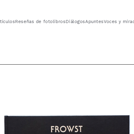
tículos
Reseñas de fotolibros
Diálogos
Apuntes
Voces y mira