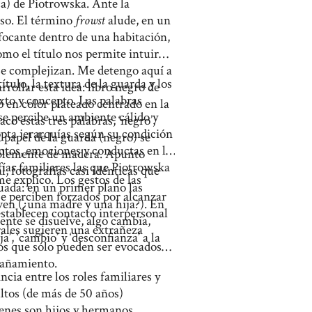
ca) de Piotrowska. Ante la
ceso. El término
frowst
alude, en un
ofocante dentro de una habitación,
mo el título nos permite intuir
 se complejizan. Me detengo aquí a
ítulo, la textura de la guarda y los
ollar esta idea: libro negro de
exto y concepto. Las palabras
 en color plateado centrado en la
se percibe un ambiente cálido y
co estas tres palabras, ‘negro’,
opta jerarquías según su condición
l papel de la guarda (negro) se
ientos, emociones y conductas en la
siblemente de madera. Apunto
fías familiares las que Piotrowska
, fotografías casi idénticas que
e explico. Los gestos de las
uada: en un primer plano las
se perciben forzados por alcanzar
en (¿una madre y una hija?). En
stablecen contacto interpersonal
ente se disuelve, algo cambia,
ales sugieren una extrañeza
’, ‘cambio’ y ‘desconfianza’ a la
dos que sólo pueden ser evocados
trañamiento.
cia entre los roles familiares y
ultos (de más de 50 años)
venes son hijos y hermanos,