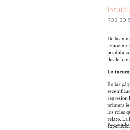
Intuic
ROS BOI
De las muc
conocimien
posibilida
desde lo n
Lo incom
En las pág
escenifica
regresión 
primera le
los roles q
relato. La
Prescindir
experienci