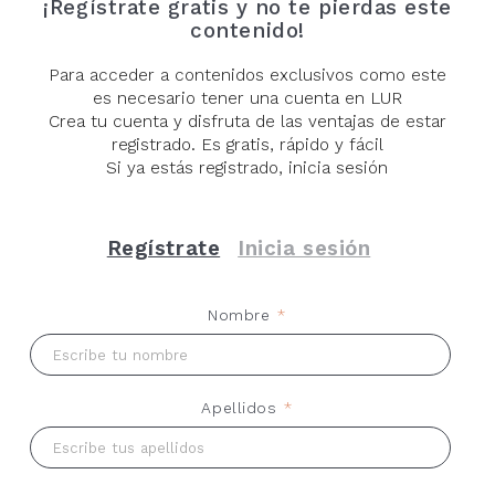
invitación. Ros Boisier ha conseguido en este libro lo
¡Regístrate gratis y no te pierdas este
gusto ha sabido disponer estas fotografías que saben
contenido!
más parecido en la fotografía al hecho de que te
ser delicadas sin dejar de ser ásperas.
hablen en voz baja. Eso que quiere contarse aquí se
Para acceder a contenidos exclusivos como este
encuentra estremecedoramente cerca del silencio.
es necesario tener una cuenta en LUR
Crea tu cuenta y disfruta de las ventajas de estar
registrado. Es gratis, rápido y fácil
Si ya estás registrado, inicia sesión
Hazte con tu ejemplar de ‘Inside’
en Librería
LUR
Regístrate
Inicia sesión
Nombre
*
Apellidos
*