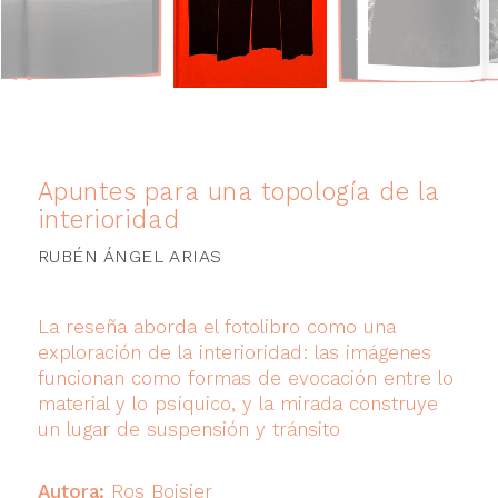
Apuntes para una topología de la
interioridad
RUBÉN ÁNGEL ARIAS
La reseña aborda el fotolibro como una
exploración de la interioridad: las imágenes
funcionan como formas de evocación entre lo
material y lo psíquico, y la mirada construye
un lugar de suspensión y tránsito
Autora:
Ros Boisier