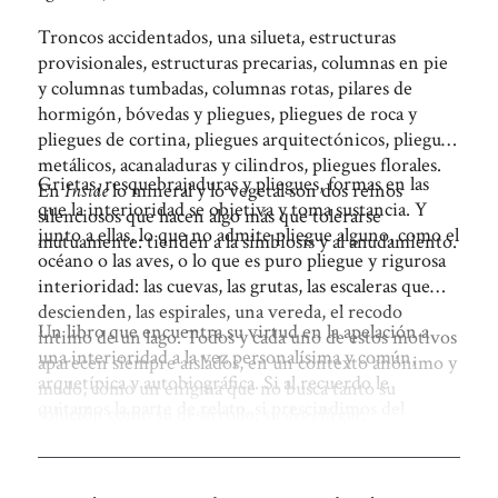
Troncos accidentados, una silueta, estructuras
provisionales, estructuras precarias, columnas en pie
y columnas tumbadas, columnas rotas, pilares de
hormigón, bóvedas y pliegues, pliegues de roca y
pliegues de cortina, pliegues arquitectónicos, pliegues
metálicos, acanaladuras y cilindros, pliegues florales.
Grietas, resquebrajaduras y pliegues, formas en las
En
Inside
lo mineral y lo vegetal son dos reinos
que la interioridad se objetiva y toma sustancia. Y
silenciosos que hacen algo más que tolerarse
junto a ellas, lo que no admite pliegue alguno, como el
mutuamente: tienden a la simbiosis y al anudamiento.
océano o las aves, o lo que es puro pliegue y rigurosa
interioridad: las cuevas, las grutas, las escaleras que
descienden, las espirales, una vereda, el recodo
Un libro que encuentra su virtud en la apelación a
íntimo de un lago. Todos y cada uno de estos motivos
una interioridad a la vez personalísima y común,
aparecen siempre aislados, en un contexto anónimo y
arquetípica y autobiográfica. Si al recuerdo le
mudo, como un enigma que no busca tanto su
quitamos la parte de relato, si prescindimos del
solución como su desarrollo, su
des-pliegue
.
argumento, ¿qué nos queda? Ros Boisier responde.
Queda esto. Imágenes que no son ni representación
Por último, una sinestesia que es, a su vez, una
ni abordaje, sino quieta evocación. Y con qué buen