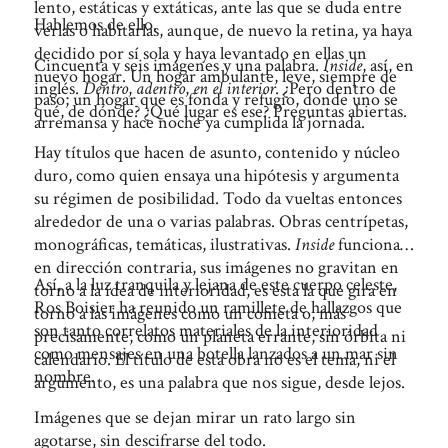
lento, estáticas y extáticas, ante las que se duda entre
Hablemos de ello.
verlas o habitarlas, aunque, de nuevo la retina, ya haya
decidido por sí sola y haya levantado en ellas un
Cincuenta y seis imágenes y una palabra.
Inside
, así, en
nuevo hogar. Un hogar ambulante, leve, siempre de
inglés.
Dentro
,
adentro
,
en el interior
. ¿Pero dentro de
paso; un hogar que es fonda y refugio, donde uno se
qué, de dónde? ¿Qué lugar es ese? Preguntas abiertas.
arremansa y hace noche ya cumplida la jornada.
Hay títulos que hacen de asunto, contenido y núcleo
duro, como quien ensaya una hipótesis y argumenta
su régimen de posibilidad. Todo da vueltas entonces
alrededor de una o varias palabras. Obras centrípetas,
monográficas, temáticas, ilustrativas.
Inside
funciona
en dirección contraria, sus imágenes no gravitan en
Así, a la luz tranquila y lejana de este cuerpo celeste,
torno a la idea de interioridad, es esta la que gira en
Ros Boisier ha reunido un ramillete de hallazgos que
torno a las imágenes como un cometa o, más
son tanto correlatos materiales de la interioridad
precisamente, como un planeta errante, sin órbita ni
como mensajes en una botella lanzados a un mar sin
calendario. El título de esta obra no es el tema, ni el
nombre.
argumento, es una palabra que nos sigue, desde lejos.
Imágenes que se dejan mirar un rato largo sin
agotarse, sin descifrarse del todo.