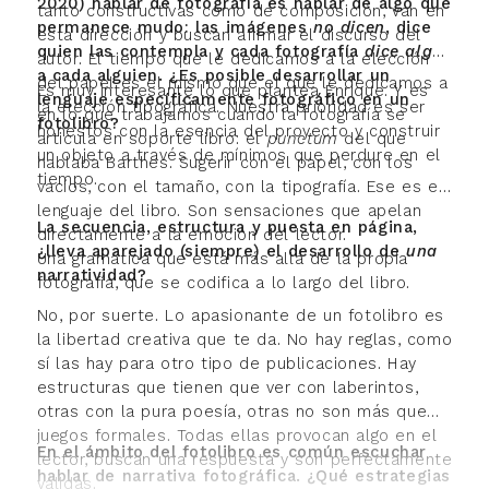
2020) h
ablar de fotografía es hablar de algo que
tanto constructivas como de composición, van en
permanece mudo: las
imágenes
no dicen
, dice
esta dirección y buscan afirmar el discurso del
quien las contempla y cada fotografía
dice algo
autor. El tiempo que le dedicamos a la elección
a cada alguien. ¿Es posible desarrollar un
del papel es el mismo que el que le dedicamos a
Es muy interesante lo que plantea Enrique. Y es
lenguaje específicamente fotográfico en un
la elección tipográfica. Nuestra prioridad es ser
en lo que trabajamos cuando la fotografía se
fotolibro?
honestos con la esencia del proyecto y construir
articula en soporte libro: el
punctum
del que
un objeto a través de mínimos que perdure en el
hablaba Barthes. Sugerir con el papel, con los
tiempo.
vacíos, con el tamaño, con la tipografía. Ese es el
lenguaje del libro. Son sensaciones que apelan
La secuencia, estructura y puesta en página,
directamente a la emoción del lector.
¿lleva aparejado (siempre) el desarrollo de
una
Una gramática que está más allá de la propia
narratividad?
fotografía, que se codifica a lo largo del libro.
No, por suerte. Lo apasionante de un fotolibro es
la libertad creativa que te da. No hay reglas, como
sí las hay para otro tipo de publicaciones. Hay
estructuras que tienen que ver con laberintos,
otras con la pura poesía, otras no son más que
juegos formales. Todas ellas provocan algo en el
En el ámbito del fotolibro es común escuchar
lector, buscan una respuesta y son perfectamente
hablar de narrativa fotográfica. ¿Qué estrategias
válidas.