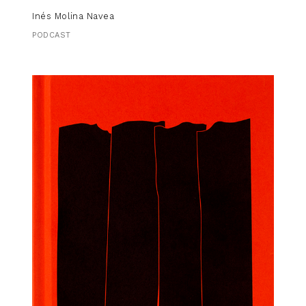
Inés Molina Navea
PODCAST
Columna
Sonia Celma
30,00
€
FOTOLIBRO