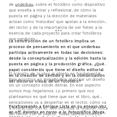
de
underbau
, sobre el fotolibro como dispositivo
que enseña a mirar y reflexionar, de cómo la
puesta en página y la elección de materiales
actúan como ‘melodías’ que apelan a la emoción
del lector y de la importancia de ser fieles a la
***
esencia de cada proyecto para crear fotolibros
que perduren
La construcción de un fotolibro implica un
proceso de pensamiento en el que underbau
participa activamente en todas las decisiones:
desde la conceptualización y la edición hasta la
puesta en página y la producción gráfica. ¿Qué
papel consideráis que tiene el diseño editorial
El tránsito de la idea al objeto es fundamental.
en la creación de sentido y en la comunicación
Para nosotros es inimaginable plantear un diseño
del discurso visual de un fotolibro?
sin un concepto sólido detrás. En ese aspecto
somos muy
hegelianos
. Lo primero que nos
planteamos es qué tiene que ser el libro, qué
sensaciones va a despertar en el lector, cómo va
Parafraseando a Enrique Lista en su ensayo
Voz
a interactuar con él. Nos interesa la relación física
en off. Relatos en torno a lo fotográfico
(Muga,
del lector con el objeto. Todas las elecciones,