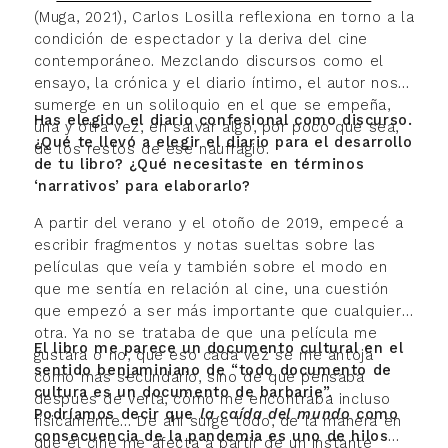
(Muga, 2021), Carlos Losilla reflexiona en torno a la
condición de espectador y la deriva del cine
contemporáneo. Mezclando discursos como el
ensayo, la crónica y el diario íntimo, el autor nos
sumerge en un soliloquio en el que se empeña,
Has elegido el diario confesional como discurso.
una y otra vez, en salvar algo, por poco que sea,
¿Qué te llevó a elegir el diario para el desarrollo
de los restos de ese naufragio.
de tu libro? ¿Qué necesitaste en términos
‘narrativos’ para elaborarlo?
A partir del verano y el otoño de 2019, empecé a
escribir fragmentos y notas sueltas sobre las
películas que veía y también sobre el modo en
que me sentía en relación al cine, una cuestión
que empezó a ser más importante que cualquier
otra. Ya no se trataba de que una película me
El libro me parece un documento cultural en el
gustara o no, que eso cada vez se me antoja
sentido benjaminiano de “todo documento de
como más secundario, sino de qué pensaba
cultura es un documento de barbarie”.
después de verla, cómo me encontraba incluso
Podríamos decir que
la caída del mundo
como
físicamente… De ahí surge todo, de la manera en
consecuencia de la pandemia es uno de hilos
que el cine me afecta a partir de un instante