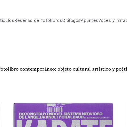
tículos
Reseñas de fotolibros
Diálogos
Apuntes
Voces y mira
fotolibro contemporáneo: objeto cultural artístico y poéti