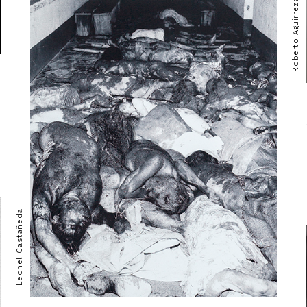
Roberto Aguirrezabala
Leonel Castañeda