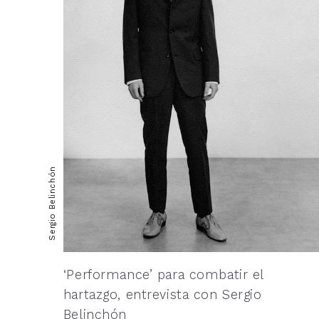
Sergio Belinchón
‘Performance’ para combatir el
hartazgo, entrevista con Sergio
Belinchón