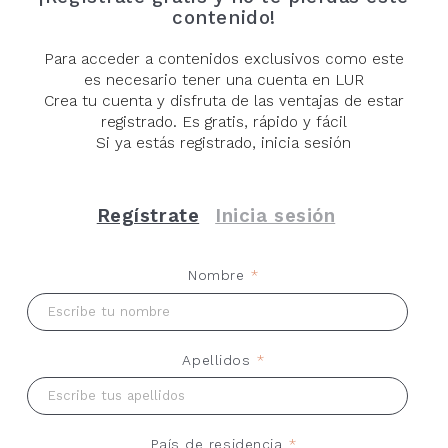
contenido!
Para acceder a contenidos exclusivos como este
es necesario tener una cuenta en LUR
Crea tu cuenta y disfruta de las ventajas de estar
registrado. Es gratis, rápido y fácil
Si ya estás registrado, inicia sesión
Regístrate
Inicia sesión
Nombre
*
Tierra en blanco
Rosell Meseguer
Apellidos
*
25,00
€
CATÁLOGO DE ARTISTA
País de residencia
*