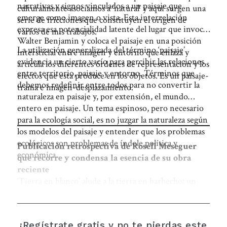
narrativas y signos vinculados a un paisaje que
culturalmente asociamos a ‘natural’ y aquí surgen una
emerge como imagen o vista. Esta interrelación
serie de fricciones que constituyen el origen de
expresa esa potencialidad latente del lugar que invoca
varios de mis trabajos.
Walter Benjamin y coloca el paisaje en una posición
La utilización generalizada del término ‘paisaje’
intersticial entre imagen y entorno que enlaza y
evidencia un cierto vacío para percibir las relaciones
articula los diferentes órdenes de representación y los
entre territorio, paisaje y entorno. Términos que
efectos que esta produce en los objetos. Es un paisaje-
debemos redefinir entre todos para no convertir la
trama e imagen-desplazamiento.
naturaleza en paisaje y, por extensión, el mundo
entero en paisaje. Un tema espinoso, pero necesario
para la ecología social, es no juzgar la naturaleza según
los modelos del paisaje y entender que los problemas
ecológicos son problemas de índole política y
Publicación retrospectiva de Rosell Meseguer
económica.
que recorre y condensa la esencia de su obra
reciente
‘Tierra en blanco’ alude a la tierra en barbecho: un
espacio en pausa, fértil y expectante
¡Regístrate gratis y no te pierdas este