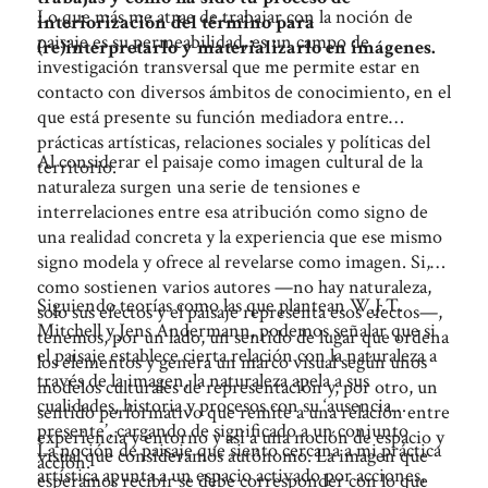
Lo que más me atrae de trabajar con la noción de
interiorización del término para
paisaje es su permeabilidad, es un campo de
(re)interpretarlo y materializarlo en imágenes.
investigación transversal que me permite estar en
contacto con diversos ámbitos de conocimiento, en el
que está presente su función mediadora entre
prácticas artísticas, relaciones sociales y políticas del
Al considerar el paisaje como imagen cultural de la
territorio.
naturaleza surgen una serie de tensiones e
interrelaciones entre esa atribución como signo de
una realidad concreta y la experiencia que ese mismo
signo modela y ofrece al revelarse como imagen. Si,
como sostienen varios autores —no hay naturaleza,
Siguiendo teorías como las que plantean W.J.T.
solo sus efectos y el paisaje representa esos efectos—,
Mitchell y Jens Andermann, podemos señalar que si
tenemos, por un lado, un sentido de lugar que ordena
el paisaje establece cierta relación con la naturaleza a
los elementos y genera un marco visual según unos
través de la imagen, la naturaleza apela a sus
modelos culturales de representación y, por otro, un
cualidades, historia y procesos con su ‘ausencia
sentido performativo que remite a una relación entre
presente’, cargando de significado a un conjunto
experiencia y entorno y así a una noción de espacio y
La noción de paisaje que siento cercana a mi práctica
visual que consideramos autónomo. La imagen que
acción.
artística apunta a un espacio activado por acciones,
esperamos recibir se debe corresponder con lo que