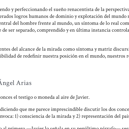
ndo y perfeccionando el sueño renacentista de la perspectiva 
lerados logros humanos de dominio y explotación del mundo 
entral del hombre frente al mundo, un síntoma de lo real com
e de ser separado, comprendido y en última instancia control
entes del alcance de la mirada como síntoma y matriz discursiv
ibilidad de redefinir nuestra posición en el mundo, nuestros re
ngel Arias
onces el testigo o moneda al aire de Javier.
iciendo que me parece imprescindible discutir los dos con
nvoca: 1) consciencia de la mirada y 2) representación del pais
o al primero —Javier lo señala en su penúltimo párrafo— se