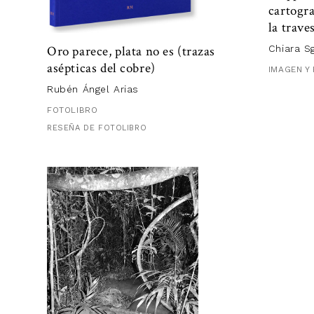
cartogra
sobre lo re
la trave
En el leng
Oro parece, plata no es (trazas
Chiara S
disparar
(a
asépticas del cobre)
IMAGEN Y
explorador
Rubén Ángel Arias
diferente.
FOTOLIBRO
Frente al 
RESEÑA DE FOTOLIBRO
complejo, 
de lo que 
El imperio
requiere e
caminar p
Lo vivo, a
mano y el 
niebla y es
huesos de 