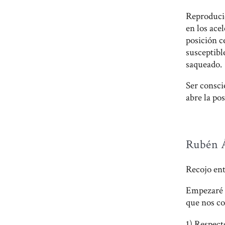
Reproducie
en los ace
posición c
susceptibl
saqueado.
Ser consci
abre la pos
Rubén Á
Recojo ent
Empezaré d
que nos co
1) Respect