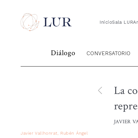
Inicio
Sala LUR
Ar
Diálogo
CONVERSATORIO
La co
repre
JAVIER V
Javier Vallhonrat, Rubén Ángel