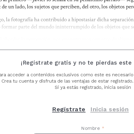
 de un lado, los sujetos que perciben, del otro, los objetos per
o, la fotografía ha contribuido a hipostasiar dicha separación
 formar parte del mundo ininterrumpido de los objetos que se
al abordar la percepción, nos encontramos con otro dualismo
el kantiano. Resolvámoslo conjugando los opuestos: la mirada 
n/comprensión de lo exterior mediante las categorías de qui
jo de los fenómenos sobre los órganos de la percepción (
el ojo
¡Regístrate gratis y no te pierdas este
go entre las categorías, los órganos y lo real.
ara acceder a contenidos exclusivos como este es necesario
ue toca a la representación mi
respuesta
es no: el paisaje no se
Crea tu cuenta y disfruta de las ventajas de estar registrado. 
Si ya estás registrado, inicia sesión
 supone la descontextualización —más o menos violenta— de
diremos qué,
pasopalabra—
que se recorta en un espacio físic
el espacio acotado de la serie cultural de los llamados paisaje
Regístrate
Inicia sesión
frente a bodegones y retratos, por ejemplo).
es fruto de una serie de operaciones realizadas por quien mira,
Nombre
*
 cierro: no hay —no puede haber— paisaje fuera del marco que