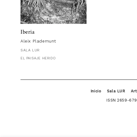
Rubén Á
Iberia
Estoy ante
Aleix Plademunt
intervenci
SALA LUR
paisaje)?
EL PAISAJE HERIDO
Las dos.
En 1964, S
psicoanalí
Inicio
Sala LUR
Art
Debemos a
ISSN 2659-679
Esta propu
sobre los 
desde las 
escribir
im