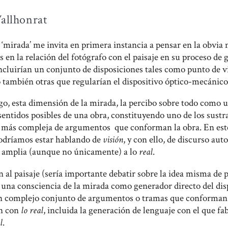
Vallhonrat
 ‘mirada’ me invita en primera instancia a pensar en la obvia
s en la relación del fotógrafo con el paisaje en su proceso de
ncluirían un conjunto de disposiciones tales como punto de vi
o también otras que regularían el dispositivo óptico-mecánico
o, esta dimensión de la mirada, la percibo sobre todo como u
entidos posibles de una obra, constituyendo uno de los sustr
más compleja de argumentos que conforman la obra. En este
odríamos estar hablando de
visión
, y con ello, de discurso auto
 amplia (aunque no únicamente) a lo
real
.
n al paisaje (sería importante debatir sobre la idea misma de p
 una consciencia de la mirada como generador directo del dis
n complejo conjunto de argumentos o tramas que conforman 
n con
lo real
, incluida la generación de lenguaje con el que fab
l
.