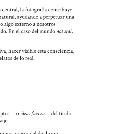
central, la fotografía contribuyó
natural, ayudando a perpetuar una
o algo externo a nosotros
ado. En el caso del mundo
natural
,
a, hacer visible esta consciencia,
latos de lo real.
ceptos —o
ideas fuerza
— del título
aje.
guimos presos del dualismo