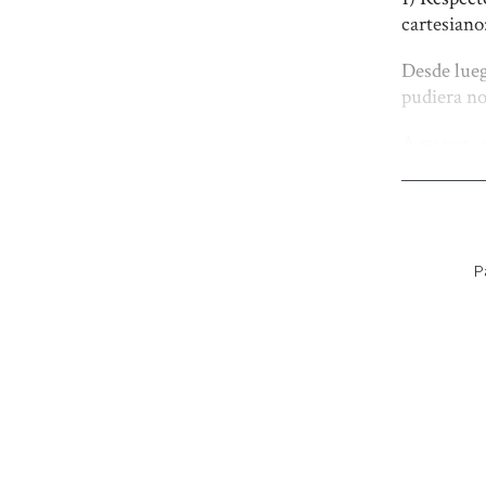
cartesiano:
Desde lueg
pudiera no
A su vez, 
cautivos: 
iluminació
mero refle
tenso diálo
P
2) En lo q
El paisaje
Algo —ya 
inserta en 
contraste 
El paisaje 
sentido, y