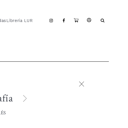
das
Librería LUR
afía
RÉS