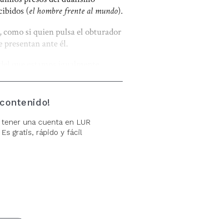
cibidos (
el hombre frente al mundo
).
, como si quien pulsa el obturador
 presentan ante él.
 del que estamos igualmente
no es solo la
en mira (
el ojo-luz
), ni tampoco un
-espejo
), sino un interminable y
 contenido!
 tener una cuenta en LUR
 representa, sino que se construye.
Es gratis, rápido y fácil
 una porción de lo que vemos.
o que no conoce límites y se
s (que a su vez se definen por
 pinta y/o fotografía y, en este
 lo recorta.