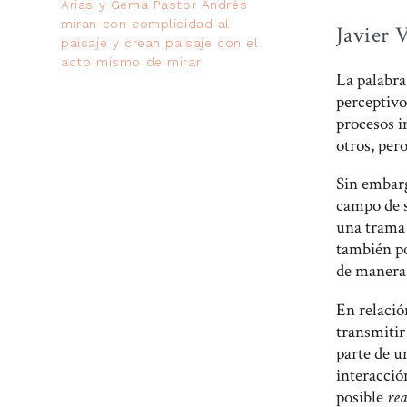
Arias y Gema Pastor Andrés
miran con complicidad al
Javier 
paisaje y crean paisaje con el
acto mismo de mirar
La palabra
perceptivo
procesos i
otros, per
Sin embarg
campo de s
una trama 
también p
de manera
En relació
transmitir
parte de u
interacció
posible
rea