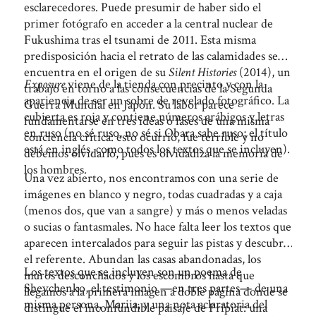
esclarecedores. Puede presumir de haber sido el
primer fotógrafo en acceder a la central nuclear de
Fukushima tras el tsunami de 2011. Esta misma
predisposición hacia el retrato de las calamidades se
encuentra en el origen de su
Silent Histories
(2014), un
Exposure
viene de la tienda con precinto y con la
trabajo en torno a las consecuencias de la Segunda
apariencia de ser un sobre de revelado fotográfico. La
Guerra Mundial en Japón. Su labor parece
cubierta es roja y contiene números arábigos y letras
fundamentarse en tres ideas o fases de una misma
en ruso (no sé ruso, no sé si Obara sabe ruso; el título
conciencia crítica: esto ocurrió, fue terrible y no
está en inglés, como todos los textos que se incluyen).
debemos olvidarlo, pues es olvidadiza la memoria de
los hombres.
Una vez abierto, nos encontramos con una serie de
imágenes en blanco y negro, todas cuadradas y a caja
(menos dos, que van a sangre) y más o menos veladas
o sucias o fantasmales. No hace falta leer los textos que
aparecen intercalados para seguir las pistas y descubrir
el referente. Abundan las casas abandonadas, los
Los textos que se incluyen son un poema de
muros desconchados y los escombros hasta que
Shevchenko, el testimonio —en tres partes— de una
llegamos a la primera imagen a doble página donde se
misma persona, Mariia, y una nota aclaratoria del
distingue el inconfundible paisaje de Prípiat: una