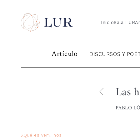
Inicio
Sala LUR
Ar
Artículo
DISCURSOS Y POÉ
Las h
PABLO L
¿Qué es ver?, nos