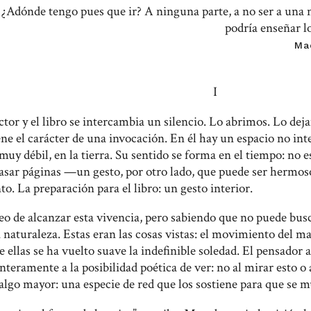
¿Adónde tengo pues que ir? A ninguna parte, a no ser a una n
podría enseñar l
Ma
I
ector y el libro se intercambia un silencio. Lo abrimos. Lo de
iene el carácter de una invocación. En él hay un espacio no i
muy débil, en la tierra. Su sentido se forma en el tiempo: no e
sar páginas —un gesto, por otro lado, que puede ser hermos
o. La preparación para el libro: un gesto interior.
eo de alcanzar esta vivencia, pero sabiendo que no puede bus
 naturaleza. Estas eran las cosas vistas: el movimiento del ma
e ellas se ha vuelto suave la indefinible soledad. El pensador 
teramente a la posibilidad poética de ver: no al mirar esto o 
 algo mayor: una especie de red que los sostiene para que se m