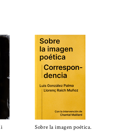
ce en una imagen, que a veces nos
alguien señalando una fotografía.
n ¿muestra algo que está
rafía ha recibido una huella del
¿O es el producto de un proceso
”. Pero quizás haya que
podríamos llamar un
sueño de la
.
rge la infinitud de posibilidades
 guarda en sí una memoria de
 muchas veces qué relación hay
odamos preguntarnos, incluso
grafiar con el misterio de ver, y
man las imágenes. Es allí, en fin,
i
Sobre la imagen poética.