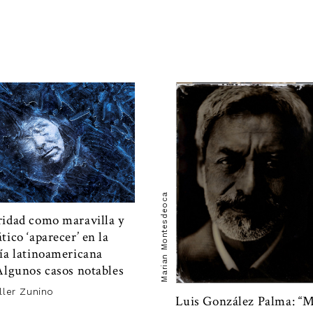
1
n para explorar
la atención
. Este “espesor de signos”
se tradu
la inocente apariencia del documento. “Esta es mi casa”, dice 
í un nuevo ámbito desde el cual pensar la fotografía. La visió
o”. En efecto, a pesar de la ficción, aún sentimos que la fotog
nte afuera, y a cuya forma nos aproximamos con su imagen? 
 es tu casa”, podríamos responder, “sino tan sólo una imagen
o en un sentido cerebral —o no solamente— sino de lo que 
 ahora, que la propia casa no era más que
otra imagen
también
 los seres visuales compartimos? De este desdoblamiento eme
car, simbolizar y mostrar a través de la fotografía. La imagen
ecretos que sólo a medias conocemos. Nos hemos preguntado
otografía y la realidad, entre el mundo y su imagen. Quizás p
haya que hacerlo antes, qué relación guarda la práctica de foto
va con la conciencia. Es allí, en su mismo centro, donde se for
amente existen.
Marian Montesdeoca
ridad como maravilla y
tico ‘aparecer’ en la
fía latinoamericana
Algunos casos notables
ller Zunino
Luis González Palma: “M