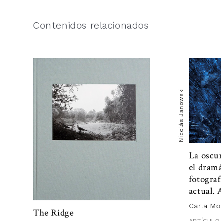
con
atenció
llega con 
 Expresión que usa Roland Barthes para 
1
Contenidos relacionados
Se abre as
definir la teatralidad en 
Ensayos críticos
.
“Este era y
efectivame
mundo. “No
interno, n
reconocer,
materia
que
de signifi
procesos s
Nicolás Janowski
entre la f
puede que 
en definiti
donde sol
La oscu
el dramá
fotogra
actual. 
Carla Mö
The Ridge
ARTÍCULO