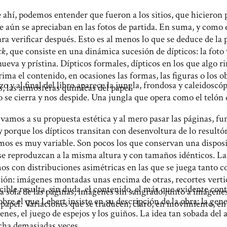
e ahí, podemos entender que fueron a los sitios, que hicieron
e aún se apreciaban en las fotos de partida. En suma, y como 
ra verificar después. Esto es al menos lo que se deduce de la 
ck
, que consiste en una dinámica sucesión de dípticos: la foto 
 nueva y prístina. Dípticos formales, dípticos en los que algo 
ima el contenido, en ocasiones las formas, las figuras o los ob
o y al final del libro aparece la jungla, frondosa y caleidosc
, las atmósferas químicas del papel.
 o se cierra y nos despide. Una jungla que opera como el telón 
si vamos a su propuesta estética y al mero pasar las páginas, 
y porque los dípticos transitan con desenvoltura de lo resultón
mos es muy variable. Son pocos los que conservan una disposi
e reproduzcan a la misma altura y con tamaños idénticos. La
s con distribuciones asimétricas en las que se juega tanto c
ión: imágenes montadas unas encima de otras, recortes vertic
ible resulta, sin duda, el contenido, el más que evidente con
 sola de las páginas, imágenes sin sangrado junto a imágene
obre el que Lebert insiste en su descripción de la obra: la ge
 papel. Variaciones que se traducen, claro, en movimiento, en 
nes, el juego de espejos y los guiños. La idea tan sobada del an
cha demasiadas veces.