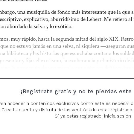
mbargo, una musiquilla de fondo más interesante que la que sal
descriptivo, explicativo, aburridísimo de Lebert. Me refiero 
an abordado la selva y lo exótico.
os, muy rápido, hasta la segunda mitad del siglo XIX. Retr
que no estuvo jamás en una selva, ni siquiera —aseguran sus
na biblioteca y las historias que escuchaba contar a los sold
epresentar y fijar el exotismo, la exuberancia y el misterio de
 sino la proyección de una mirada y una técnica deliberadame
como estilo naif. Fin del viaje. Volvamos.
nto, el nuestro, en que la velocidad de las comunicaciones n
mo de lo recóndito y lo inaccesible, Rousseau sigue aliment
¡Regístrate gratis y no te pierdas este
e sueña con asistir —siquiera en diferido— a la contemplació
de deidades zoomorfas o el trato diario con los númenes. Y es 
ara acceder a contenidos exclusivos como este es necesario
ck
, las viejas y las nuevas, parecen apostar por una recuperac
Crea tu cuenta y disfruta de las ventajas de estar registrado. 
 de lo selvático y de lo atávico. Un imaginario foráneo, extra
Si ya estás registrado, inicia sesión
erminar con un elemento que no pasará desapercibido a quiene
abe estar en un lugar si es
de visita
, y a la que le cuesta mucho 
pop, muy pop. Me refiero a la tipografía de la que se han servi
rio de lo exótico para Occidente —podríamos argüir en su d