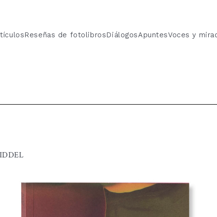
tículos
Reseñas de fotolibros
Diálogos
Apuntes
Voces y mira
MIDDEL