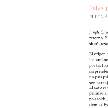
Selva 
RUBÉN Á
Jungle Che
retorno. Y
sitio?, ¿e
El origen 
instantáne
por las fo
sorprenden
un país psi
son naranj
El caso es
península 
polaroids.
tiempo. Es