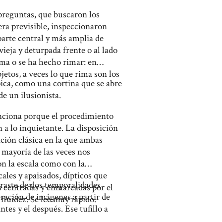
 preguntas, que buscaron los
era previsible, inspeccionaron
parte central y más amplia de
vieja y deturpada frente o al lado
rima o se ha hecho rimar: en
jetos, a veces lo que rima son los
ópica, como una cortina que se abre
de un ilusionista.
funciona porque el procedimiento
 a lo inquietante. La disposición
ción clásica en la que ambas
 mayoría de las veces nos
on la escala como con la
ales y apaisados, dípticos que
traste de dos temporalidades
s centradas y enmarcadas por el
neración de imágenes a partir de
fluidez. Se lee muy rápido.
tes y el después. Ese tufillo a