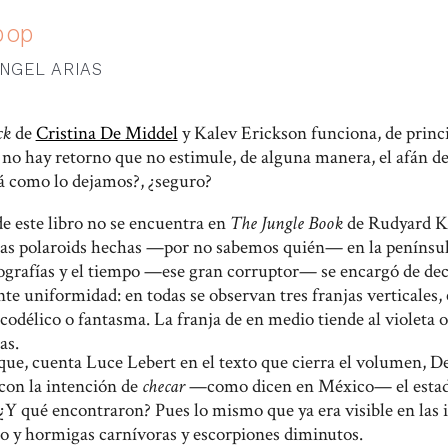
pop
NGEL ARIAS
ck
de
Cristina De Middel
y Kalev Erickson funciona, de princi
 no hay retorno que no estimule, de alguna manera, el afán de 
stá como lo dejamos?, ¿seguro?
de este libro no se encuentra en
The Jungle Book
de Rudyard Kip
as polaroids hechas —por no sabemos quién— en la penínsul
tografías y el tiempo —ese gran corruptor— se encargó de dec
te uniformidad: en todas se observan tres franjas verticales, 
codélico o fantasma. La franja de en medio tiende al violeta o
as.
 que, cuenta Luce Lebert en el texto que cierra el volumen, D
con la intención de
checar
—como dicen en México— el estado
 ¿Y qué encontraron? Pues lo mismo que ya era visible en las 
o y hormigas carnívoras y escorpiones diminutos.