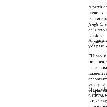
A partir d
lugares qu
primero pa
Jungle Che
de la foto
ocasiones r
Al comienz
degradados
y da paso,
El libro, 
funciona, 
de los mis
imágenes s
encontramo
superposic
Más predec
ocupan una
distintas s
blanco del
otras imáge
cosa ya he