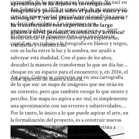
cartografía de las personas que los realizan. Yo nací en
aprendizajes te ha dejado tu investigación
San Sebastián en 1978 y, como toda de mi generación,
fotográfica y personal sobre el paisaje vasco y su
crecí en una sociedad marcada por el conflicto vasco y
mitología? Y, en un plano más íntimo, ¿cómo te
su derivada violenta. Las tensiones son
ha transformado esta experiencia de largo
imprescindibles en el proceso creativo y en 2007
aliento a nivel personal, existencial y artístico?
El choque entre opuestos tuvo una importancia
decidí iniciar el proyecto
Galerna
para explorarlas,
capital en mi trabajo y la fotografía en blanco y negro,
trabajarlas y transmitirlas.
con su lucha entre la luz y la sombra, me ayudó a
subrayar esta dualidad. Con el paso de los años,
descubrí la manera de transformar lo que un día fue
choque en un espacio para el encuentro; y, en 2016, el
Así pues,
Galerna
se convierte así en una cartografía
color apareció de manera natural.
de lo que soy: un mapa de imágenes que me sitúa en
un contexto, pero que también recoge lo que siento y
percibo. Ese mapa no aspira a ser
real
, es simplemente
una aproximación con sus errores y subjetividades.
Por lo tanto, lo único a lo que puede aspirar el arte, en
la formalización del proyecto, es a construir nuevas
realidades, nuevos mapas, que ayuden al artista a
orientarse y a generar nuevas preguntas para