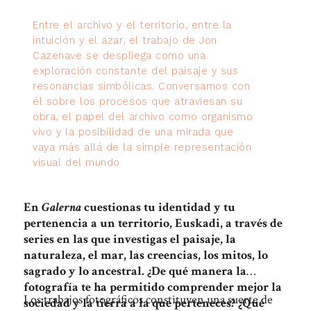
Entre el archivo y el territorio, entre la
intuición y el azar, el trabajo de Jon
Cazenave se despliega como una
exploración constante del paisaje y sus
resonancias simbólicas. Conversamos con
él sobre los procesos que atraviesan su
obra, el papel del archivo como organismo
vivo y la posibilidad de una mirada que
vaya más allá de la simple representación
visual del mundo
En
Galerna
cuestionas tu identidad y tu
pertenencia a un territorio, Euskadi, a través de
series en las que investigas el paisaje, la
naturaleza, el mar, las creencias, los mitos, lo
sagrado y lo ancestral.
¿De qué manera la
fotografía te ha permitido comprender mejor la
Los trabajos fotográficos constituyen una suerte de
sociedad y la tierra a la que perteneces? ¿Qué