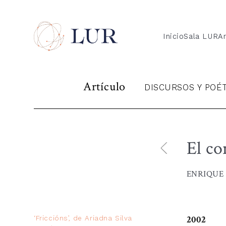
Inicio
Sala LUR
Ar
Artículo
DISCURSOS Y POÉ
El co
ENRIQUE 
2002
‘Friccións’, de Ariadna Silva