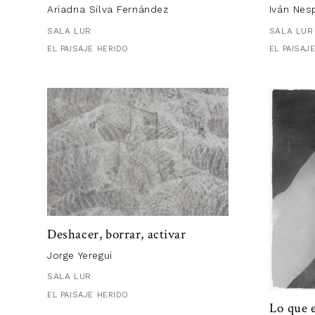
cercanas a
Ariadna Silva Fernández
Iván Nes
concluyent
SALA LUR
SALA LUR
acercan a 
EL PAISAJE HERIDO
EL PAISAJ
manchadas 
imágenes d
Junto a la 
más delibe
fuera del 
tamaño —au
nuestra in
e históric
personal q
prácticame
El 13 de n
supone enf
realizar
Fr
Deshacer, borrar, activar
Interpreta
Jorge Yeregui
que se han
SALA LUR
responde a
después del
EL PAISAJE HERIDO
Lo que e
no lo está