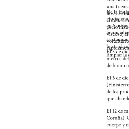
una trayec
De la indi
dos y se h
ciudadana 
crudo. La 
en Santiag
pecio hizo
enunciaban
viscoso, a
tristement
voluntario
hasta el ca
rápidamen
El 3 de di
limpiar la
metros del
de humo ne
El 5 de di
(Finisterr
de los pro
que aband
El 12 de m
Coruña). C
cuerpo y m