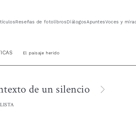
tículos
Reseñas de fotolibros
Diálogos
Apuntes
Voces y mira
TICAS
El paisaje herido
ntexto de un silencio
LISTA