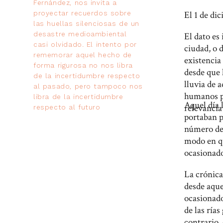
Fernández, nos invita a
El 1 de di
proyectar recuerdos sobre
las huellas silenciosas de un
desastre medioambiental
El dato es
casi olvidado. El intento por
ciudad, o 
rememorar aquel hecho de
existencia
forma rigurosa no nos libra
desde que 
de la incertidumbre respecto
lluvia de 
al pasado, pero tampoco nos
humanos po
libra de la incertidumbre
Aquel día 
relevanci
respecto al futuro
portaban p
número de 
modo en qu
ocasionado
La crónica
desde aque
ocasionado
de las ría
contrario,