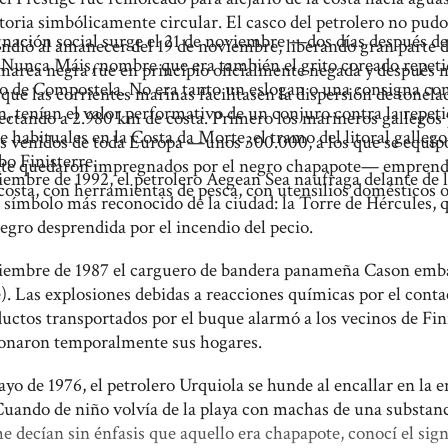
toria simbólicamente circular. El casco del petrolero no pudo 
gnación social surge el 21 de noviembre —dos días después 
undió al amanecer del 19 de noviembre, liberando gran parte d
Nunca Máis, nombre que era también el grito coreado repet
marea negra fue en principio oficialmente negada y después m
o de Compostela. No era tanto un eslogan o una consigna co
 que las corrientes marinas facilitasen la dispersión de tone
, tenían el valor performativo de un conjuro contra la repeti
fectando a 2.980 km de costa. Primero los marineros gallegos
e habituales en la Costa da Morte, el tramo del litoral galle
s venidos de toda Europa —unos 300.000, a los que se equi
bo Finisterre.
te quedaron impregnados por el negro chapapote— emprendie
ciembre de 1992, el petrolero Aegean Sea naufraga delante de 
 costa, con herramientas de pesca, con utensilios domésticos 
 símbolo más reconocido de la ciudad: la Torre de Hércules, 
gro desprendida por el incendio del pecio.
ciembre de 1987 el carguero de bandera panameña Cason emba
e). Las explosiones debidas a reacciones químicas por el conta
ductos transportados por el buque alarmó a los vecinos de Fi
onaron temporalmente sus hogares.
ayo de 1976, el petrolero Urquiola se hunde al encallar en la 
uando de niño volvía de la playa con machas de una substanc
e decían sin énfasis que aquello era chapapote, conocí el sign