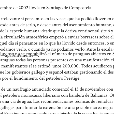
ciembre de 2002 llovía en Santiago de Compostela.
 irrelevante si pensamos en las veces que ha podido llover en 
desde antes de serlo, o desde antes del asentamiento humano, o
 de la especie humana: desde que la deriva continental situó y 
la circulación atmosférica empezó a enviar borrascas sobre el
aquel día si pensamos en lo que ha llovido desde entonces, o en
damos verlo, o cuando ya no podamos verlo. Ante la escala 
lluvioso no se contabilizó el número de paraguas abiertos e
a —aparentemente—.
araguas todas las personas presentes en una manifestación c
manifestantes sí se estimó: unos 200.000. Todos acudieron p
e los gobiernos gallego y español estaban gestionando el des
 por el hundimiento del petrolero Prestige.
 de un naufragio anunciado comenzó el 13 de noviembre con l
l petrolero monocasco liberiano con bandera de Bahamas. Otr
 una vía de agua. Las recomendaciones técnicas de remolcar e
s gallegas para limitar la extensión de una posible marea negra
 el Prestige fue remolcado para alejarlo de la costa hacia agua