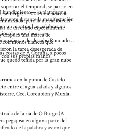
soportar el temporal, se partió en
del hundimiento— la plataforma
e su carga: 77.000 toneladas de
idamente durante la manifestación
inimizada, pero la ubicación del
mo un mantra. Las palabras no
ladas de un crudo especialmente
ción de unos desastres
 y después una marea de
go que abarca desde cabo Roncudo
pó con monos blancos que
ron la tarea desesperada de
las costas de A Coruña, a pocos
o con sus propias manos.
que quedó teñida por la gran nube
rranca en la punta de Castelo
cto entre el agua salada y algunos
nisterre, Cee, Corcubión y Muxía,
entrada de la ría de O Burgo (A
ia pegajosa en alguna parte del
ificado de la palabra y asumí que