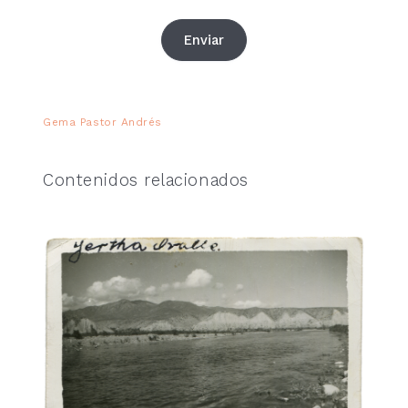
COLECCIÓN BIBLIOTECA LUR
Enviar
Gema Pastor Andrés
Contenidos relacionados
Redsistencias. Fotografías, fakes y disidencia
mediática
Jorge Fernández Gonzalo
11,90
€