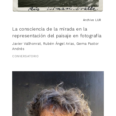
COLECCIÓN BIBLIOTECA LUR
Archivo LUR
La consciencia de la mirada en la
representación del paisaje en fotografía
Javier Vallhonrat, Rubén Ángel Arias, Gema Pastor
Andrés
CONVERSATORIO
La pasión según Abu Ghraib
Gustavo Ducasse
11,90
€