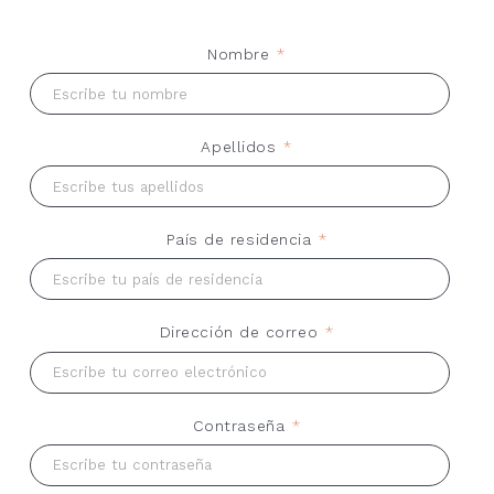
10,00
€
COLECCIÓN BIBLIOTECA LUR
Nombre
*
Apellidos
*
País de residencia
*
Dirección de correo
*
Contraseña
*
Bucear la herida
Javier Iáñez
12,90
€