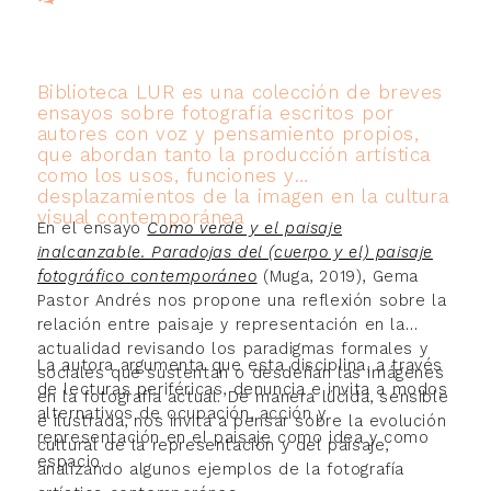
Biblioteca LUR es una colección de breves
ensayos sobre fotografía escritos por
autores con voz y pensamiento propios,
que abordan tanto la producción artística
como los usos, funciones y
desplazamientos de la imagen en la cultura
visual contemporánea
En el ensayo
Como verde y el paisaje
inalcanzable. Paradojas del (cuerpo y el) paisaje
fotográfico contemporáneo
(Muga, 2019), Gema
Pastor Andrés nos propone una reflexión sobre la
relación entre paisaje y representación en la
actualidad revisando los paradigmas formales y
La autora argumenta que esta disciplina, a través
sociales que sustentan o desdeñan las imágenes
de lecturas periféricas, denuncia e invita a modos
en la fotografía actual. De manera lúcida, sensible
alternativos de ocupación, acción y
e ilustrada, nos invita a pensar sobre la evolución
representación en el paisaje como idea y como
cultural de la representación y del paisaje,
espacio.
analizando algunos ejemplos de la fotografía